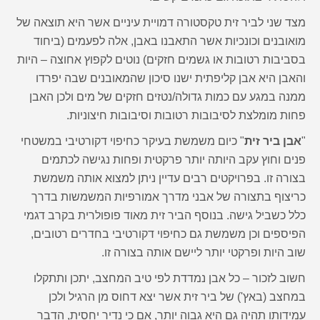
מצד שני לביר זית טקסטורה דמויית עיניים אשר היא תוצאה של
מואובנים וכונכיות אשר התאבנו באבן, אלה לפעמים (ביחוד
בסביבות רטובות או גשמים חזקים) נוטים לקפוץ אחוצה – היות
והאבן היא אבן קליפתית ישנו סיכון שהמאובנים שבה יפרדו
ממנה במגע עם כמות גדולה/נטזים חזקים של מים ולכן האבן
פחות מומלצת לסיבובות רטובות וסיבובות חיצוניות.
"
אבן ביר זית
" כיום משמשת בעיקר כחיפוי דקורטיבי במשטחי
פנים וחוץ עקב היותה יותר פרקטית ופחות נגישה לכתמים
בצורה זו. בפרויקטים רבים עדיין ניתן למצוא אותה משמשת
כריצוף בתצורה של אבני מדרך אמורפיות המשמשות בדרך
כלל כשביל גישה. בנוסף הביר זית מאוד פופולרית בקרב דגמי
הפיספים וכן משמשת גם כחיפוי דקורטיבי בחדרים רטובים,
שוב היות ופרקטי יותר ליישם אותה בצורה זו.
חשוב לזכור – כל אבן נמדדת לפי טיב המחצב, יתכן ותתקלו
במחצב (באץ') של ביר זית אשר יצא דחוס מן הרגיל ולכן
עמידותו תהיה גם היא גבוה יותר, אם כי נדיר יחסית, הדבר