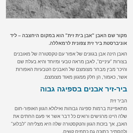
מקור שם האבן "אבן בית זית" הוא במקום היחצבה – ליד
אוניברסטת ביר זית צפונית לרמאללה.
האבן הינה אבן בגוונים של אפור עם טקסטורה של מאובנים
בצורות "עיניים", לאבן מראה טבעי ומיוחד והיא בעלת שם
והיכר מבין מבחר מצומצם של האבנים הטבעיות האפורות
אשר, כאמור, הן חלק ממגוון מאוד מצומצם.
ביר-זיר אבנים בספיגה גבוה
הביר זית
מתאפיינת ברמות ספיגה גבוהות ואילולא הגוון האופור-חום
שלה היינו מרגישים ורואים כל דבר אשר אי פעם החתים את
האבן, אך בזכות הגוון והטקסטורה שלה היא מצליחה "לבלוע"
ולהסתיר בתוכה גם כתמים קשים.