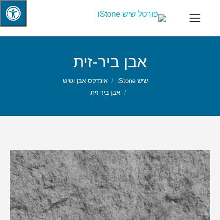
אבן ביר-זית
שיש iStone
אינדקס אבן ושיש
אבן ביר-זית