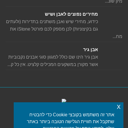
מיון שונ...
מחירים נפוצים לאבן ושיש
כידוע, מחירי שיש ואבן משתנים בתדירות (ולעתים
גם בקיצוניות) לכן מספק לכם פורטל iStone את
מח...
אבן גיר
אבן גיר הינו שם כולל למגוון סוגי אבנים נקבוביות
אשר מקורן במשקעים המכילים קלציט. אין כל ק...
x
אתר זה משתמש בקובצי Cookie כדי להבטיח
כל הזכויות שמורות © 2021 iStone
פורטל שיש
שתקבל את חוויית הגלישה הטובה ביותר באתר
תפריט תחתון