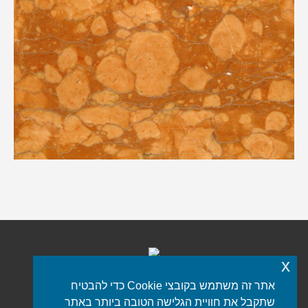
x
אתר זה משתמש בקובצי Cookie כדי להבטיח
כל הזכויות שמורות © 2021 iStone
פורטל שיש
שתקבל את חוויית הגלישה הטובה ביותר באתר
תפריט תחתון