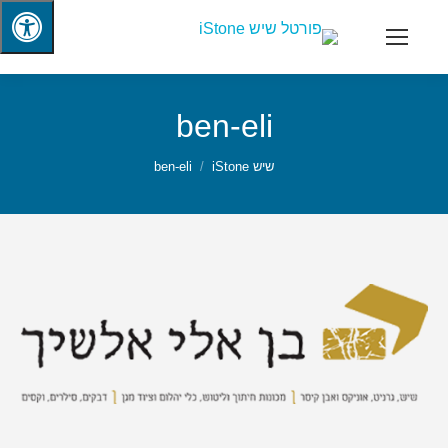
ben-eli
שיש iStone
ben-eli