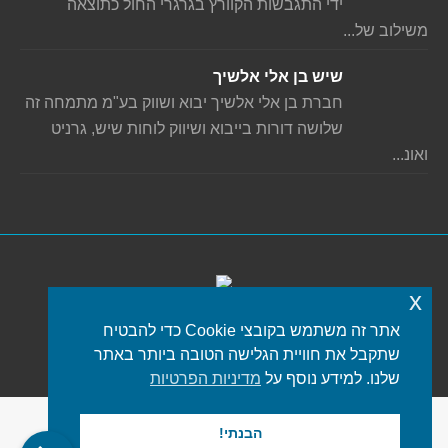
ידי התגבשות הקוורץ בגרגרי החול כתוצאה
משילוב של...
שיש בן אלי אלשיך
חברת בן אלי אלשיך יבוא ושווק בע"מ מתמחה זה
שלושה דורות בייבוא ושיווק לוחות שיש, גרניט
ואונ...
x
אתר זה משתמש בקובצי Cookie כדי להבטיח
כל הזכויות שמורות © 2021 iStone
פורטל שיש
שתקבל את חוויית הגלישה הטובה ביותר באתר
תפריט תחתון
שלנו. למידע נוסף על
מדיניות הפרטיות
הבנתי!