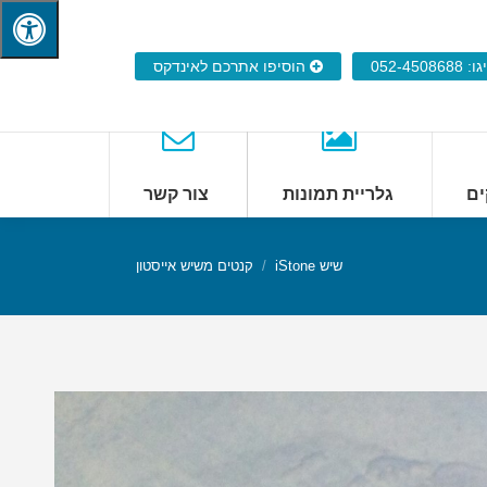
052-450868
הוסיפו אתרכם לאינדקס
ים
גלריית תמונות
צור קשר
שיש iStone
קנטים משיש אייסטון