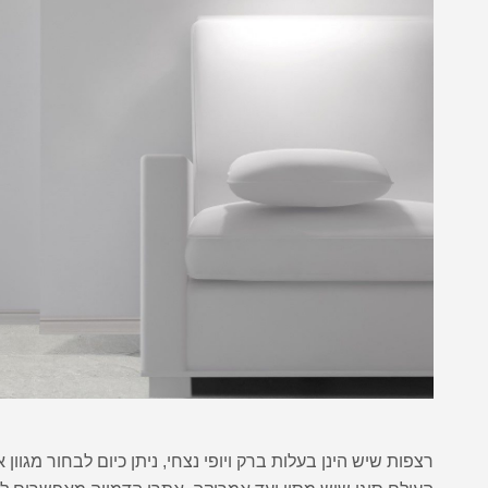
רצפות שיש הינן בעלות ברק ויופי נצחי, ניתן כיום לבחור מגו