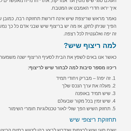
העולם סוגי שיש מסין ועד אמריקה, אתרי הדמייה מאפשרים 
איך יראו חדרי האמבט או המטבח.
נאמר מראש שריצפת שיש אינה דורשת תחזוקה רבה, כמובן ש
הפיך שניתן לתקן. אז מה יש בריצוף שיש שבני אדם כל כך נמש
זה יפה ואלגנטית לכל רצפה.
למה ריצוף שיש?
כאשר אנו באים לשפץ את הבית לסעיף הריצוף ישנה משמעות גד
ריכזו מספר סיבות למה לבחור שיש לריצוף:
זה יפה! – מבריק ויחודי תמיד
מעלה את ערך הנכס שלך
שיש תמיד באופנה
שיש זמין בכל מקור שבעולם
תחזוק השיש הפך שולי לאור טכנולוגיות חומרי השימור
תחזוקת ריצופי שיש
ישנם סוגי שיש לרצפות שנדרש לבצע בהן ליטוש בסיום הריצ