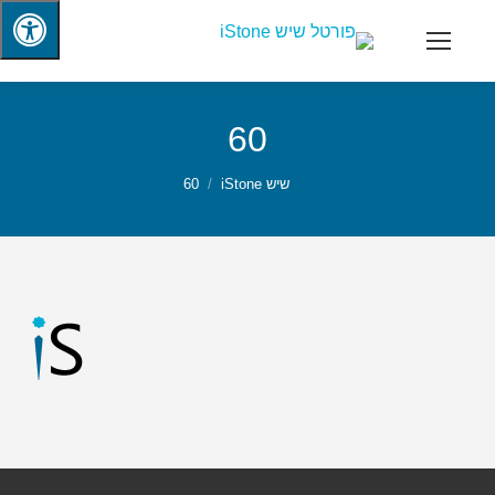
60
שיש iStone
60