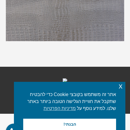
x
אתר זה משתמש בקובצי Cookie כדי להבטיח
כל הזכויות שמורות © 2021 iStone
פורטל שיש
שתקבל את חוויית הגלישה הטובה ביותר באתר
תפריט תחתון
שלנו. למידע נוסף על
מדיניות הפרטיות
הבנתי!