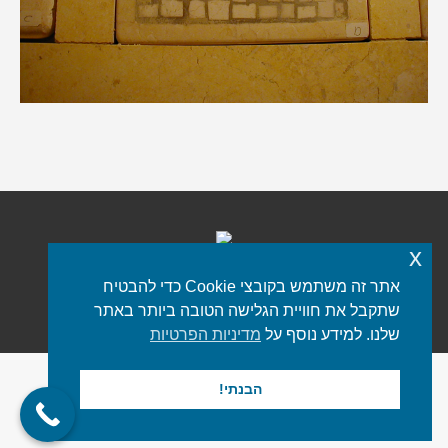
x
אתר זה משתמש בקובצי Cookie כדי להבטיח
כל הזכויות שמורות © 2021 iStone
פורטל שיש
שתקבל את חוויית הגלישה הטובה ביותר באתר
תפריט תחתון
שלנו. למידע נוסף על
מדיניות הפרטיות
הבנתי!