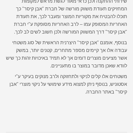
שירותי ההתקנה ולכן כדאי מאוד לגשת מראש למקומות
המחזיקים תעודת משווק מורשה של חברת "אבן קיסר" כך
תוכלו להבטיח את מקוריות המוצר ומעבר לכך, את תעודת
האחריות המסופק עמו – לרב האחריות מסופקת ע"י חברת
"אבן קיסר" דרך המשווק המורשה ולכן חשוב לשים לב לכך.
בנוסף, אומנם "אבן קיסר" היצרנית הראשית של סוג משטחי
עבודה אלו אך קיימים מספר מתחרים, קטנים יותר, במשק
אשר מציעים מוצרים דומים אך לא תמיד באיכויות זהות כך שיש
לוודא שאכן מדובר במוצר בו מתעניינים.
משטחים אלו קלים לניקוי ולתחזוקה ולרב מנוקים בעיקר ע"י
אסטוניש, בנוסף ניתן למצוא מידע שימושי על ניקוי מוצרי "אבן
קיסר" באתר החברה.