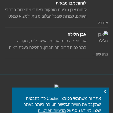
לוחות אבן טבעית
לוחות אבן טבעית מופקות באתרי מחצבות ברחבי
העולם, למרות שבכל הגלובוס ניתן למצוא כמעט
את כל...
אבן חלילה
אבן חלילה הינה אבן גיר אשר, לרב, מקורה
במחצבות דרום הר חברון. החלילה בעלת רמות
מיון שונ...
x
אתר זה משתמש בקובצי Cookie כדי להבטיח
כל הזכויות שמורות © 2021 iStone
פורטל שיש
שתקבל את חוויית הגלישה הטובה ביותר באתר
תפריט תחתון
שלנו. למידע נוסף על
מדיניות הפרטיות