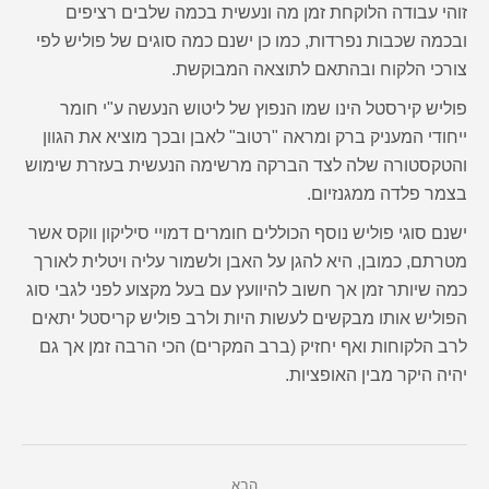
זוהי עבודה הלוקחת זמן מה ונעשית בכמה שלבים רציפים
ובכמה שכבות נפרדות, כמו כן ישנם כמה סוגים של פוליש לפי
צורכי הלקוח ובהתאם לתוצאה המבוקשת.
פוליש קירסטל הינו שמו הנפוץ של ליטוש הנעשה ע"י חומר
ייחודי המעניק ברק ומראה "רטוב" לאבן ובכך מוציא את הגוון
והטקסטורה שלה לצד הברקה מרשימה הנעשית בעזרת שימוש
בצמר פלדה ממגנזיום.
ישנם סוגי פוליש נוסף הכוללים חומרים דמויי סיליקון ווקס אשר
מטרתם, כמובן, היא להגן על האבן ולשמור עליה ויטלית לאורך
כמה שיותר זמן אך חשוב להיוועץ עם בעל מקצוע לפני לגבי סוג
הפוליש אותו מבקשים לעשות היות ולרב פוליש קריסטל יתאים
לרב הלקוחות ואף יחזיק (ברב המקרים) הכי הרבה זמן אך גם
יהיה היקר מבין האופציות.
Post
הבא