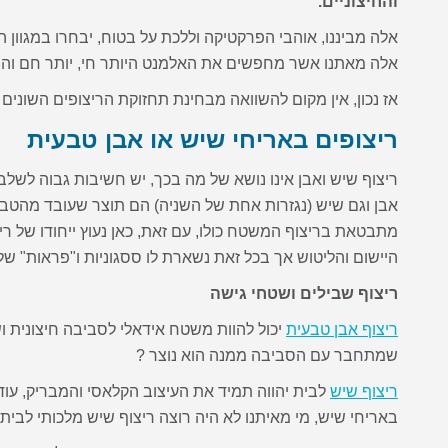
והחיצוניים.
אלה מביננו, אוהבי הפרקטיקה וללכת על בטוח, יבחרו במגוון ה
אלה מאתנו אשר מחפשים את האלמנט היותר חי, יותר חם והיות
אז נכון, אין מקום להשוואה מבחינת תחזוקת הריצופים השונים 
ריצופים באריחי שיש או אבן טבעית
ריצוף שיש ואבן אינו נושא של מה בכך, יש חשיבות גבוה לשלב
אבן וגם שיש (נגזרות אחת של השניה) הם תוצר שעובד מהטבע 
מתבטאת בריצוף המשטח כולו, עם זאת, כאן נעוץ ייחודו של ר
היישום והליטוש אך בכל זאת נשארת לו ססגוניות ו"פראות" של
ריצוף שבילים ושטחי גישה
ריצוף אבן טבעית
יכול להוות משטח אידאלי לסביבה חיצונית וש
שמתחבר עם הסביבה ממנה הוא נוצר ?
ריצוף שיש
לבית יהווה תמיד את העיצוב הקלאסי והמבריק, עוד 
באריחי שיש, מי מאיתנו לא היה רוצה ריצוף שיש מלכותי לביתו