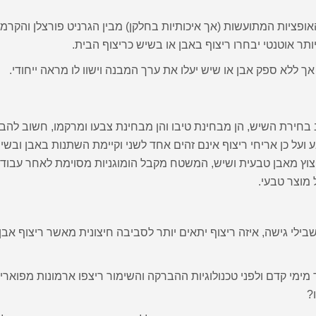
אופציות המתועשות (אך איכותיות בחלקן) מבין הגרניט פורצלן והקרמי
ר אוטנטי יבחרו ריצוף באבן או בשיש כריצוף הבית.
אך ללא ספק אבן או שיש יעלו את ערך המבנה וישוו לו מראה ייחודי.
 בחירת השיש, הן מבחינת טיבו והן מבחינת צבעו ומרקמו, חשוב להבי
ועל כן אריחי ריצוף אינם זהים אחד לשני וקיימת השתנות באבן ובש
יצוץ מאבן טבעית ושיש, המשטח מקבל הומוגניות מסוימת לאחר עבוד
 מוצר טבעי.
בילי גישה, איזה ריצוף יתאים יותר לסביבה חיצונית מאשר ריצוף אבן
מימי קדם ולפני טכנולוגיות ההברקה והשימור ריצפו ארמונות מפוארי
?