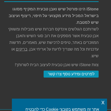
iStone הינו פורטל שיש ואבן טבעית המקיף מסוגו
בישראל המכיל מידע מקצועי על חיפוי, ריצוף ועיצוב
שיש למטבח.
לשרותכם הגולשים אינדקס חברות שיש מובילות ומשווקי
אבן טבעית אשר מספקים את רוב סוגי השיש והאבן
המוזכרים באתר, טיפים לרכישת שיש, מאמרים, חדשות
עדכניות וכל מה שצריך לדעת על אריחי אבן,
בריקים
או
שיש.
צוות iStone שיש ואבן טבעית לעיצוב הבית לשרותך!
לפרטים ומידע נוסף צרו קשר
x
אתר זה משתמש בקובצי Cookie כדי להבטיח