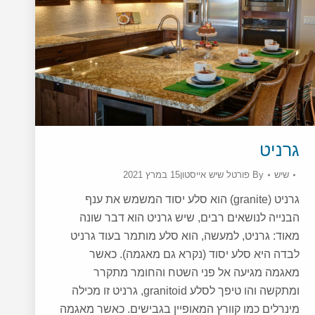
גרניט
שיש
By
פורטל שיש אייסטון
15 במרץ 2021
גרניט (granite) הוא סלע יסוד המשמש את ענף
הבנייה לנושאים רבים, שיש גרניט הוא דבר שונה
מאוד: גרניט, למעשה, הוא סלע מותמר בעוד גרניט
לבדה היא סלע יסוד (נקרא גם מאגמה). כאשר
מאגמה מגיעה אל פני השטח והחומר מתקרר
ומתקשה והו טיפך לסלע granitoid, גרניט זו מכילה
מינרלים כמו קוורץ המאופיין בגבישים. כאשר מאגמה