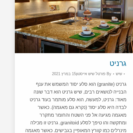
גרניט
שיש
By
פורטל שיש אייסטון
15 במרץ 2021
גרניט (granite) הוא סלע יסוד המשמש את ענף
הבנייה לנושאים רבים, שיש גרניט הוא דבר שונה
מאוד: גרניט, למעשה, הוא סלע מותמר בעוד גרניט
לבדה היא סלע יסוד (נקרא גם מאגמה). כאשר
מאגמה מגיעה אל פני השטח והחומר מתקרר
ומתקשה והו טיפך לסלע granitoid, גרניט זו מכילה
מינרלים כמו קוורץ המאופיין בגבישים. כאשר מאגמה